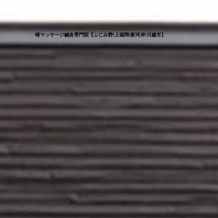
晴マッサージ鍼灸専門院【ふじみ野/上福岡/新河岸/川越市】