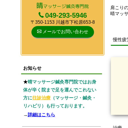
晴
マッサージ鍼灸専門院
肩こり
晴マッ
049-293-5946
〒350-1153 川越市下松原653-8
メールでお問い合わせ
慢性疲
お知らせ
★
晴マッサージ鍼灸専門院ではお身
体が辛く院まで足を運んでこれない
方に
往診治療
（マッサージ・鍼灸・
リハビリ）も行っております。
→
詳細はこちら
治療